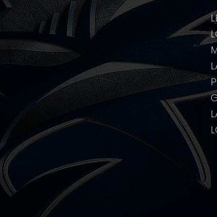
L
L
M
L
P
G
L
L