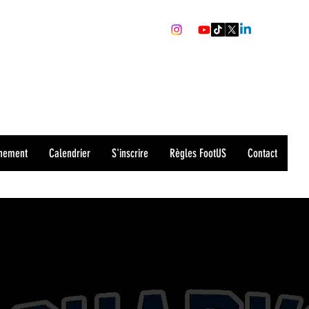
recrutement@sharks-valence.com
0679559391
nement
Calendrier
S'inscrire
Règles FootUS
Contact